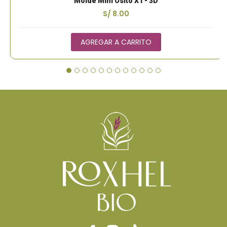
Molde Mini Osito X1 - 3D
S/ 8.00
AGREGAR A CARRITO